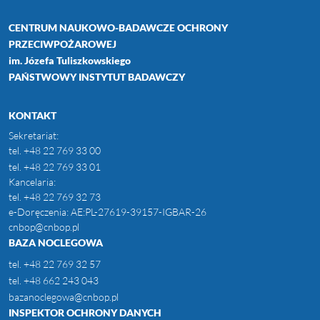
CENTRUM NAUKOWO-BADAWCZE OCHRONY
PRZECIWPOŻAROWEJ
im. Józefa Tuliszkowskiego
PAŃSTWOWY INSTYTUT BADAWCZY
KONTAKT
Sekretariat:
tel.
+48 22 769 33 00
tel.
+48 22 769 33 01
Kancelaria:
tel.
+48 22 769 32 73
e-Doręczenia: AE:PL-27619-39157-IGBAR-26
cnbop@cnbop.pl
BAZA NOCLEGOWA
tel.
+48 22 769 32 57
tel.
+48 662 243 043
bazanoclegowa@cnbop.pl
INSPEKTOR OCHRONY DANYCH